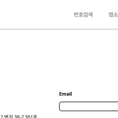
번호검색
앱소
Email
 번길 38-7 501호